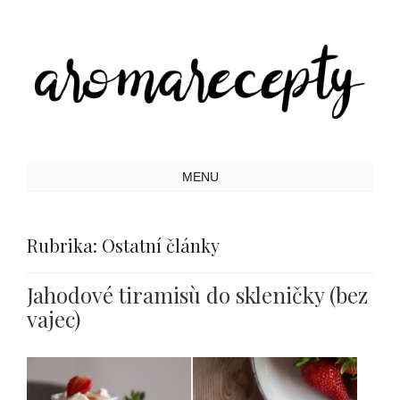
Toggle
MENU
navigation
Rubrika:
Ostatní články
Jahodové tiramisù do skleničky (bez
vajec)