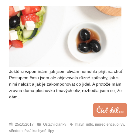
Ještě si vzpomínám, jak jsem olivám nemohla přijít na chuť.
Postupem času jsem ale objevovala různé způsoby, jak s
nimi naložit a jak je zakomponovat do jídel. A protože mám
zrovna doma plechovku tmavých oliv, rozhodla jsem se, že
dám…
Číst dál...
25/10/2017
Ostatní články
hlavní jídlo
,
ingredience
,
olivy
,
středomořská kuchyně
,
tipy