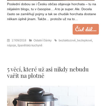
Poslední dobou se i Česku občas objevuje horchata – tu na
nějakém blogu, tu v časopise… A to je super. Ale. Docela
často se zaměňují pojmy a tak se chudák horchata dostane
někam úplně jinam. Takže… protože už na to…
Číst dál...
17/09/2018
Ostatní články
bezlaktozové
,
bezlepkové
,
nápoje
,
španělská kuchyně
5 věcí, které už asi nikdy nebudu
vařit na plotně