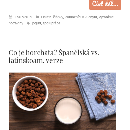
Číst dál...
17/07/2019
Ostatní články
,
Pomocníci v kuchyni
,
Vyrábíme
potraviny
jogurt
,
spolupráce
Co je horchata? Španělská vs.
latinskoam. verze