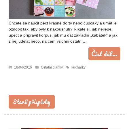
Chcete se naučit péct krásné dorty nebo cupcaky a umět je
ozdobit tak, aby byly k nakousnutí? Říkáte si, jak nejlépe
upéct a připravit korpus, jak mu dát základní „kabátek“ a jak
z něj udělat něco, na čem všichni ostatní…
Číst dál...
18/04/2016
Ostatní články
kuchařky
Navigace
pro
Starší příspěvky
příspěvky