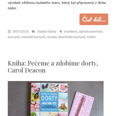
výrobek většinou kulatého tvaru, který byl připravený z těsta
nebo…
Číst dál...
06/07/2016
Ostatní články
brambory
,
latinskoamerická
kuchyně
,
mexická kuchyně
,
mouka
,
španělská kuchyně
,
tortilla
Kniha: Pečeme a zdobíme dorty,
Carol Deacon