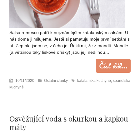
Salsa romesco patří k nejznámějším katalánským salsám. U
nás doma ji milujeme. Ještě si pamatuju moje první setkání s
ní. Zeptala jsem se, z čeho je. Řekli mi, že z mandlí. Mandle
(a většinou taky lískové oříšky) jsou její nedílnou…
Číst dál...
10/11/2020
Ostatní články
katalánská kuchyně
,
španělská
kuchyně
Osvěžující voda s okurkou a kapkou
máty