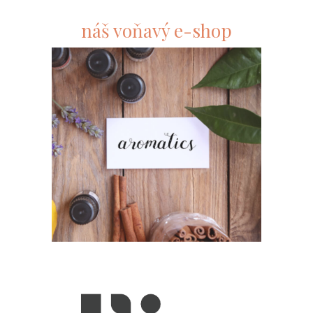
náš voňavý e-shop